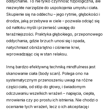
oddychanie. To nie tylko czynność fizjologiczna, ale
niezwykłe narzędzie do uspokojenia umysłu i ciała.
Skupienie się na oddechu – jego rytmie, głębokości i
drodze, jaką przebywa w ciele – pozwala odciąć się
od natłoku myśli i przenieść uwagę do
teraźniejszości. Praktyka głębokiego, przeponowego
oddychania, gdzie brzuch unosi się i opada,
natychmiast obniża tętno i ciśnienie krwi,
wprowadzając cię w stan relaksu.
Inną bardzo efektywną techniką mindfulness jest
skanowanie ciała (body scan). Polega ono na
systematycznym przenoszeniu uwagi na różne
części ciała, od stóp do głowy, i świadomym
odczuwaniu wszelkich wrażeń – napięcia, ciepła,
mrowienia czy po prostu ich istnienia. Nie chodzi o
ocenianie tych wrażeń, lecz o ich akceptację i