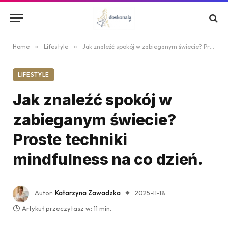
Home
»
Lifestyle
»
Jak znaleźć spokój w zabieganym świecie? Proste techniki mindfulness na co dzień.
LIFESTYLE
Jak znaleźć spokój w
zabieganym świecie?
Proste techniki
mindfulness na co dzień.
Autor:
Katarzyna Zawadzka
2025-11-18
Artykuł przeczytasz w: 11 min.