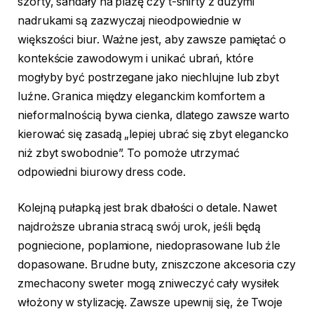
szorty, sandały na plażę czy t-shirty z dużymi
nadrukami są zazwyczaj nieodpowiednie w
większości biur. Ważne jest, aby zawsze pamiętać o
kontekście zawodowym i unikać ubrań, które
mogłyby być postrzegane jako niechlujne lub zbyt
luźne. Granica między eleganckim komfortem a
nieformalnością bywa cienka, dlatego zawsze warto
kierować się zasadą „lepiej ubrać się zbyt elegancko
niż zbyt swobodnie”. To pomoże utrzymać
odpowiedni biurowy dress code.
Kolejną pułapką jest brak dbałości o detale. Nawet
najdroższe ubrania stracą swój urok, jeśli będą
pogniecione, poplamione, niedoprasowane lub źle
dopasowane. Brudne buty, zniszczone akcesoria czy
zmechacony sweter mogą zniweczyć cały wysiłek
włożony w stylizację. Zawsze upewnij się, że Twoje