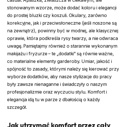
casual. Apaszka, zwłaszcza w ciekawym, ale
stonowanym wzorze, może dodać koloru i elegancji
do prostej bluzki czy koszuli. Okulary, zarówno
korekcyjne, jak i przeciwsłoneczne (jeśli noszone są
na zewnątrz), powinny być w modnej, ale klasycznej
oprawie, która podkreśla rysy twarzy, a nie odwraca
uwagę. Pamiętajmy również o starannie wykonanym
makijażu i fryzurze – te „dodatki” są równie ważne,
co materialne elementy garderoby. Umiar, jakość i
spójność to zasady, którymi należy się kierować przy
wyborze dodatków, aby nasze stylizacje do pracy
były zawsze nienaganne i świadczyły o naszym
profesjonalizmie oraz wyczuciu stylu. Komfort i
elegancja idą tu w parze z dbałością o każdy
szczegół.
Jak utrzymać komfort przez cały