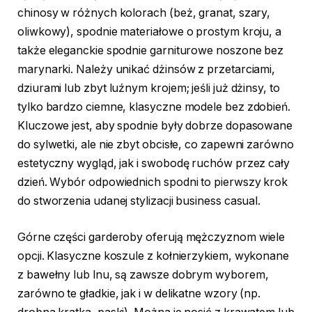
chinosy w różnych kolorach (beż, granat, szary,
oliwkowy), spodnie materiałowe o prostym kroju, a
także eleganckie spodnie garniturowe noszone bez
marynarki. Należy unikać dżinsów z przetarciami,
dziurami lub zbyt luźnym krojem; jeśli już dżinsy, to
tylko bardzo ciemne, klasyczne modele bez zdobień.
Kluczowe jest, aby spodnie były dobrze dopasowane
do sylwetki, ale nie zbyt obcisłe, co zapewni zarówno
estetyczny wygląd, jak i swobodę ruchów przez cały
dzień. Wybór odpowiednich spodni to pierwszy krok
do stworzenia udanej stylizacji business casual.
Górne części garderoby oferują mężczyznom wiele
opcji. Klasyczne koszule z kołnierzykiem, wykonane
z bawełny lub lnu, są zawsze dobrym wyborem,
zarówno te gładkie, jak i w delikatne wzory (np.