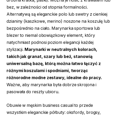
drobna kratka, paski). Można je nosić z krawatem lub
bez, w zależności od stopnia formalności.
Alternatywą są eleganckie polo lub swetry z cienkiej
dzianiny (kaszkowe, merino) noszone na koszulę lub
bezpośrednio na ciało. Marynarka sportowa lub
blezer to niemal obowiązkowy element, który
natychmiast podnosi poziom elegancji każdej
stylizacji.
Marynarki w neutralnych kolorach,
takich jak granat, szary lub beż, stanowią
uniwersalną bazę, którą można łatwo łączyć z
różnymi koszulami i spodniami, tworząc
różnorodne modne zestawy, idealne do pracy.
Ważne, aby marynarka była dobrze skrojona i
pasowała do reszty ubioru.
Obuwie w męskim business casual to przede
wszystkim eleganckie półbuty: oksfordy, brogsy,